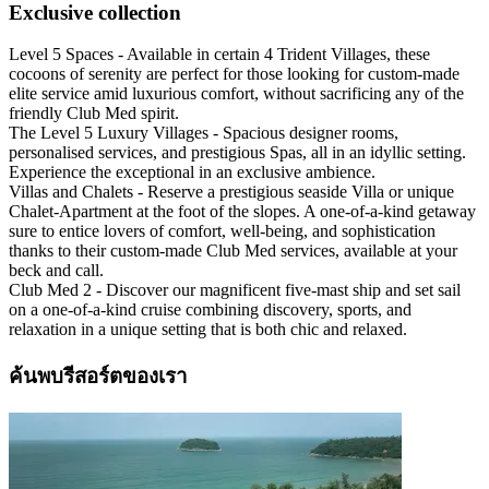
Exclusive collection
Level 5 Spaces - Available in certain 4 Trident Villages, these
cocoons of serenity are perfect for those looking for custom-made
elite service amid luxurious comfort, without sacrificing any of the
friendly Club Med spirit.
The Level 5 Luxury Villages - Spacious designer rooms,
personalised services, and prestigious Spas, all in an idyllic setting.
Experience the exceptional in an exclusive ambience.
Villas and Chalets - Reserve a prestigious seaside Villa or unique
Chalet-Apartment at the foot of the slopes. A one-of-a-kind getaway
sure to entice lovers of comfort, well-being, and sophistication
thanks to their custom-made Club Med services, available at your
beck and call.
Club Med 2 - Discover our magnificent five-mast ship and set sail
on a one-of-a-kind cruise combining discovery, sports, and
relaxation in a unique setting that is both chic and relaxed.
ค้นพบรีสอร์ตของเรา