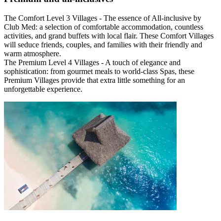
The Comfort Level 3 Villages - The essence of All-inclusive by
Club Med: a selection of comfortable accommodation, countless
activities, and grand buffets with local flair. These Comfort Villages
will seduce friends, couples, and families with their friendly and
warm atmosphere.
The Premium Level 4 Villages - A touch of elegance and
sophistication: from gourmet meals to world-class Spas, these
Premium Villages provide that extra little something for an
unforgettable experience.