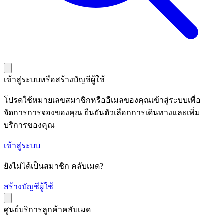
เข้าสู่ระบบหรือสร้างบัญชีผู้ใช้
โปรดใช้หมายเลขสมาชิกหรืออีเมลของคุณเข้าสู่ระบบเพื่อ
จัดการการจองของคุณ ยืนยันตัวเลือกการเดินทางและเพิ่ม
บริการของคุณ
เข้าสู่ระบบ
ยังไม่ได้เป็นสมาชิก คลับเมด?
ส
ร้างบัญชีผู้ใช้
ศูนย์บริการลูกค้าคลับเมด