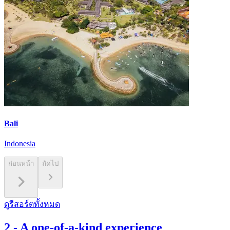
Bali
Indonesia
ก่อนหน้า
ถัดไป
ดูรีสอร์ตทั้งหมด
2
-
A one-of-a-kind experience