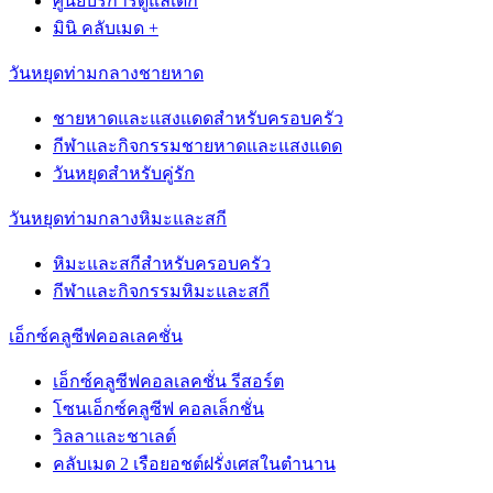
ศูนย์บริการดูแลเด็ก
มินิ คลับเมด +​
วันหยุดท่ามกลางชายหาด
ชายหาดและแสงแดดสำหรับครอบครัว
กีฬาและกิจกรรมชายหาดและแสงแดด
วันหยุดสำหรับคู่รัก
วันหยุดท่ามกลางหิมะและสกี
หิมะและสกีสำหรับครอบครัว
กีฬาและกิจกรรมหิมะและสกี
เอ็กซ์คลูซีฟคอลเลคชั่น
เอ็กซ์คลูซีฟคอลเลคชั่น รีสอร์ต
โซนเอ็กซ์คลูซีฟ คอลเล็กชั่น
วิลลาและชาเลต์
คลับเมด 2 เรือยอชต์ฝรั่งเศสในตำนาน