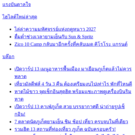
แรงบันดาลใจ
ไฮไลต์ใหม่ล่าสุด
ไล่ล่าความมหัศจรรย์แห่งฤดูหนาว 2027
ดื่มด่ำช่วงเวลายามเย็นกับ Sun & Spritz
Zico 10 Camp กลับมาอีกครั้งที่คลับเมด คิโรโระ แกรนด์
บล๊อก
เปิดวาร์ป 13 เมนูอาหารพื้นเมือง มาเยือนภูเก็ตแล้วไม่ควร
พลาด
เที่ยวมัลดีฟส์ 4 วัน 3 คืน ต้องเตรียมงบไปเท่าไร พักที่ไหนดี
หาดไม้ขาว จุดเช็กอินสุดฮิต พร้อมแชะภาพดูเครื่องบินริม
หาด
เปิดวาร์ป 13 คาเฟ่ภูเก็ต สวย บรรยากาศดี น่าถ่ายรูปเช็
กอิน!
7 ตลาดนัดภูเก็ตยามเย็น ชิม ช้อป เที่ยว ครบจบในที่เดียว
รวมฮิต 13 สถานที่ท่องเที่ยว ภูเก็ต ฉบับครอบครัว!