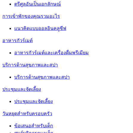
ตรีศูลอันเป็นเอกลักษณ์
การเข้าพักของคุณรวมอะไร
แนวคิดแบบออลอินคลูซีฟ
อาหารกัวร์เมต์
อาหารกัวร์เมต์และเครื่องดื่มพรีเมียม
บริการด้านสุขภาพและสปา
บริการด้านสุขภาพและสปา
ประชุมและจัดเลี้ยง
ประชุมและจัดเลี้ยง
วันหยุดสำหรับครอบครัว
ข้อเสนอสำหรับเด็ก