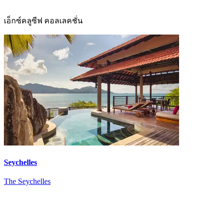
เอ็กซ์คลูซีฟ คอลเลคชั่น
Seychelles
The Seychelles