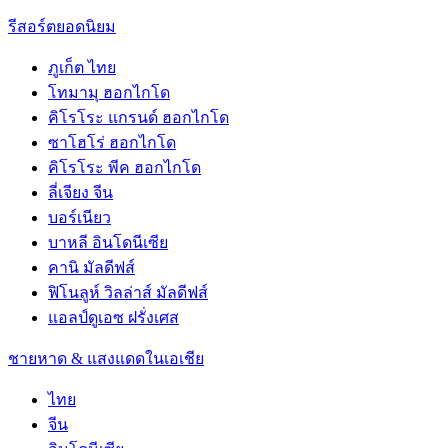
รีสอร์ตยอดนิยม
ภูเก็ต ไทย
โทมามุ ฮอกไกโด
คิโรโระ แกรนด์ ฮอกไกโด
ซาโฮโร่ ฮอกไกโด
คิโรโระ พีค ฮอกไกโด
ลี่เจียง จีน
บอร์เนียว
บาหลี อินโดนีเซีย
คานิ มัลดีฟส์
ฟิโนลูห์ วิลล่าส์ มัลดีฟส์
แอลป์ดูเอซ ฝรั่งเศส
ชายหาด & แสงแดดในเอเชีย
ไทย
จีน