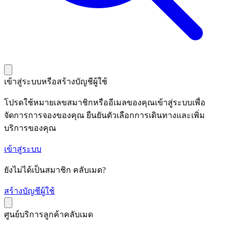
เข้าสู่ระบบหรือสร้างบัญชีผู้ใช้
โปรดใช้หมายเลขสมาชิกหรืออีเมลของคุณเข้าสู่ระบบเพื่อ
จัดการการจองของคุณ ยืนยันตัวเลือกการเดินทางและเพิ่ม
บริการของคุณ
เข้าสู่ระบบ
ยังไม่ได้เป็นสมาชิก คลับเมด?
ส
ร้างบัญชีผู้ใช้
ศูนย์บริการลูกค้าคลับเมด