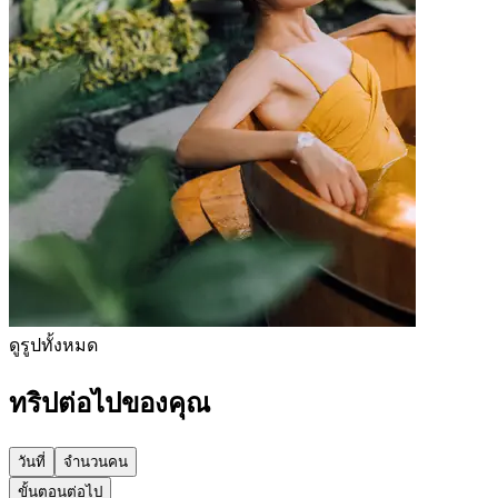
ดูรูปทั้งหมด
ทริปต่อไปของคุณ
วันที่
จำนวนคน
ขั้นตอนต่อไป