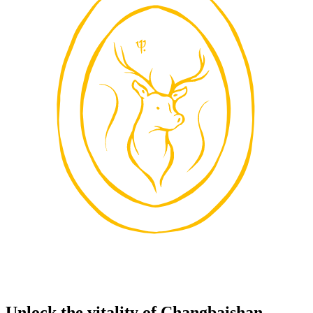
Unlock the vitality of Changbaishan