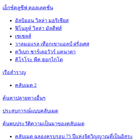
เอ็กซ์คลูซีฟ คอลเลคชั่น
อัลบิออน วิลล่า มอริเชียส
ฟิโนลูห์ วิลล่า มัลดีฟส์
เซเชลส์
วาลมอแรล เทือกเขาแอลป์ ฝรั่งเศส
ควิเบก ชาร์เลอวัวร์ แคนาดา
คิโรโระ พีค ฮอกไกโด
เรือสำราญ
คลับเมด 2
ค้นหาปลายทางอื่นๆ
ประสบการณ์แบบคลับเมด
ค้นพบประวัติความเป็นมาของคลับเมด
คลับเมด ฉลองครบรอบ 75 ปีแห่งจิตวิญญาณที่เป็นอิสระ