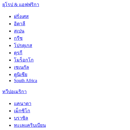
ยุโรป & แอฟฟริกา
ฝรั่งเศส
อิตาลี
สเปน
กรีซ
โปรตุเกส
ตุรกี
โมร็อกโก
เซเนกัล
ตูนิเซีย
South Africa
ทวีปอเมริกา
แคนาดา
เม็กซิโก
บราซิล
ทะเลแคริบเบียน