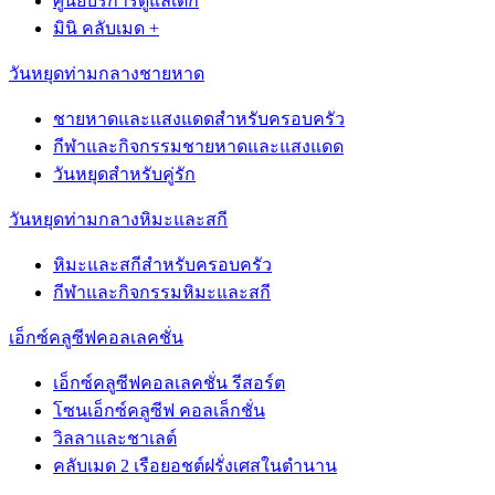
ศูนย์บริการดูแลเด็ก
มินิ คลับเมด +​
วันหยุดท่ามกลางชายหาด
ชายหาดและแสงแดดสำหรับครอบครัว
กีฬาและกิจกรรมชายหาดและแสงแดด
วันหยุดสำหรับคู่รัก
วันหยุดท่ามกลางหิมะและสกี
หิมะและสกีสำหรับครอบครัว
กีฬาและกิจกรรมหิมะและสกี
เอ็กซ์คลูซีฟคอลเลคชั่น
เอ็กซ์คลูซีฟคอลเลคชั่น รีสอร์ต
โซนเอ็กซ์คลูซีฟ คอลเล็กชั่น
วิลลาและชาเลต์
คลับเมด 2 เรือยอชต์ฝรั่งเศสในตำนาน