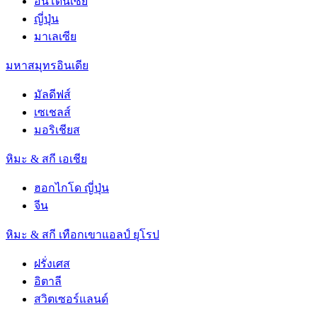
อินโดนีเซีย
ญี่ปุ่น
มาเลเซีย
มหาสมุทรอินเดีย
มัลดีฟส์
เซเชลส์
มอริเชียส
หิมะ & สกี เอเชีย
ฮอกไกโด ญี่ปุ่น
จีน
หิมะ & สกี เทือกเขาแอลป์ ยุโรป
ฝรั่งเศส
อิตาลี
สวิตเซอร์แลนด์