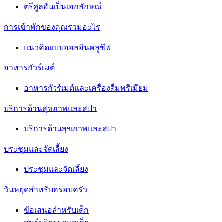
ตรีศูลอันเป็นเอกลักษณ์
การเข้าพักของคุณรวมอะไร
แนวคิดแบบออลอินคลูซีฟ
อาหารกัวร์เมต์
อาหารกัวร์เมต์และเครื่องดื่มพรีเมียม
บริการด้านสุขภาพและสปา
บริการด้านสุขภาพและสปา
ประชุมและจัดเลี้ยง
ประชุมและจัดเลี้ยง
วันหยุดสำหรับครอบครัว
ข้อเสนอสำหรับเด็ก