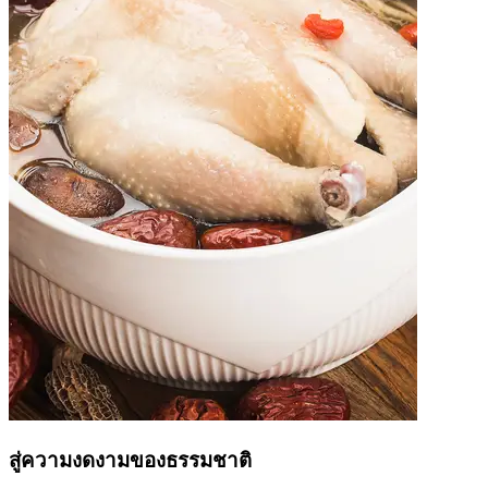
สู่ความงดงามของธรรมชาติ