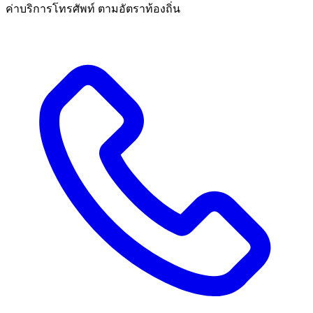
ค่าบริการโทรศัพท์ ตามอัตราท้องถิ่น